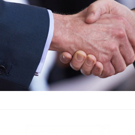
烧录器
烧录座
屏蔽箱
拷贝机
TRAY托盘
纳米刷
芯片转包装
托盘点数机
IC编带机