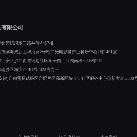
技有限公司
长安镇河东二路44号A栋3楼
市滨海湾新区华海路2号欧菲光电影像产业科研中心2栋1401室
宝安区沙井街道衙边社区学子围工业园南段3区B栋119
沙区海滨路181号2022房之一
安徽)自由贸易试验区合肥片区高新区块长宁社区服务中心创新大道:2800