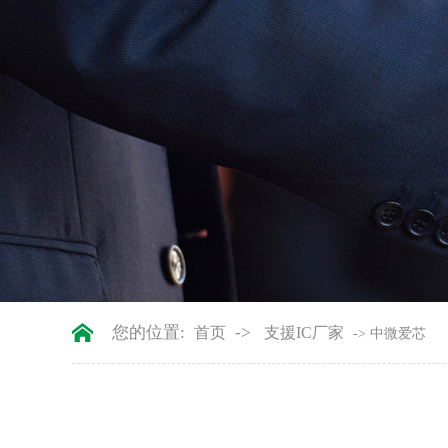
您的位置:
->
首页
支援IC厂家
-> 中微爱芯