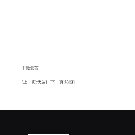
中微爱芯
[上一页:伏达]
[下一页:沁恒]