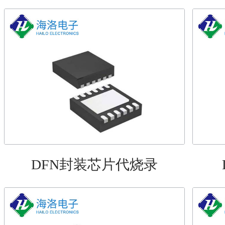
DFN封装芯片代烧录