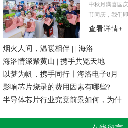
中秋月满喜国
节同庆，我们即将
至2025年10
查看详情+
海洛电子特意
美心月饼礼
烟火人间，温暖相伴 | | 海洛
海洛情深聚黄山 | 携手共览天地
以梦为帆，携手同行丨海洛电子8月
影响芯片烧录的费用因素有哪些?
半导体芯片行业究竟前景如何，为什