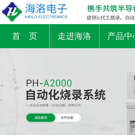
首 页
走进海洛
产品中
支援IC厂家
工厂实景
荣誉证
视频中心
新闻资讯
合作客