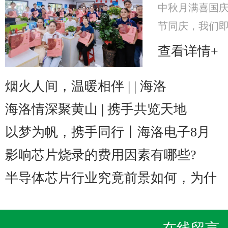
中秋月满喜国
节同庆，我们即将
至2025年10
查看详情+
海洛电子特意
美心月饼礼
烟火人间，温暖相伴 | | 海洛
海洛情深聚黄山 | 携手共览天地
以梦为帆，携手同行丨海洛电子8月
影响芯片烧录的费用因素有哪些?
半导体芯片行业究竟前景如何，为什