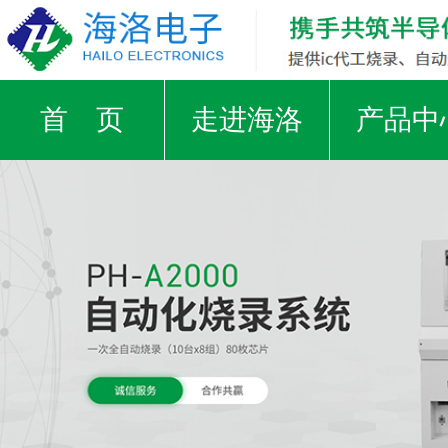
首 页
走进海洛
产品中
支援IC厂家
工厂实景
荣誉证
视频中心
新闻资讯
合作客