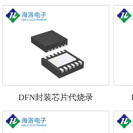
DFN封装芯片代烧录