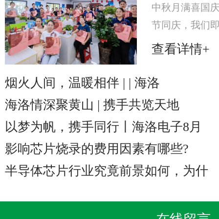
中秋月满喜国
节同庆，我们即将
至2025年10
查看详情+
海洛电子特意
美心月饼礼
烟火人间，温暖相伴 | | 海洛
海洛情深聚黄山 | 携手共览天地
以梦为帆，携手同行丨海洛电子8月
影响芯片烧录的费用因素有哪些?
半导体芯片行业究竟前景如何，为什