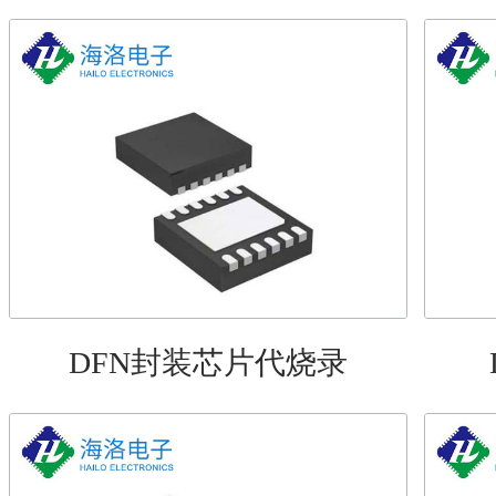
DFN封装芯片代烧录