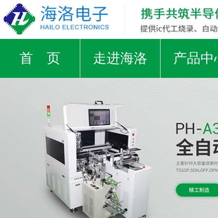
首 页
走进海洛
产品中
支援IC厂家
工厂实景
荣誉证
视频中心
新闻资讯
合作客