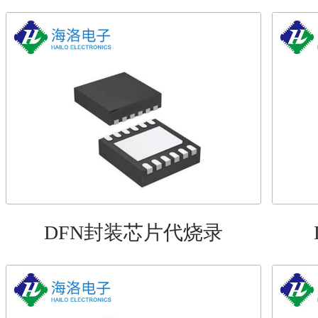
DFN封装芯片代烧录