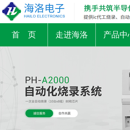
首 页
走进海洛
产品中
支援IC厂家
工厂实景
荣誉证
视频中心
新闻资讯
合作客