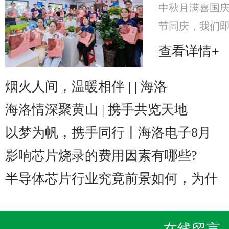
中秋月满喜国
节同庆，我们即将
至2025年10
查看详情+
海洛电子特意
美心月饼礼
烟火人间，温暖相伴 | | 海洛
海洛情深聚黄山 | 携手共览天地
以梦为帆，携手同行丨海洛电子8月
影响芯片烧录的费用因素有哪些?
半导体芯片行业究竟前景如何，为什