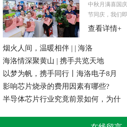
中秋月满喜国
节同庆，我们即将
至2025年10
查看详情+
海洛电子特意
美心月饼礼
烟火人间，温暖相伴 | | 海洛
海洛情深聚黄山 | 携手共览天地
以梦为帆，携手同行丨海洛电子8月
影响芯片烧录的费用因素有哪些?
半导体芯片行业究竟前景如何，为什