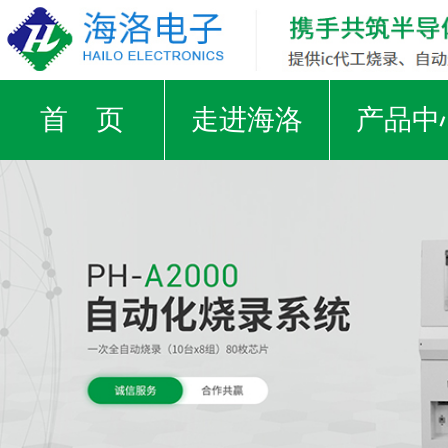
首 页
走进海洛
产品中
支援IC厂家
工厂实景
荣誉证
视频中心
新闻资讯
合作客