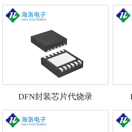
DFN封装芯片代烧录