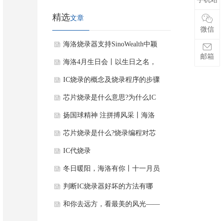
精选
文章
微信
海洛烧录器支持SinoWealth中颖
邮箱
电子的8位微控制器SH79F9461A
海洛4月生日会丨以生日之名，
共度美好时光
IC烧录的概念及烧录程序的步骤
及方法
芯片烧录是什么意思?为什么IC
需要烧录呢?
扬国球精神 注拼搏风采丨海洛
电子2022年乒乓球比赛顺利收官
芯片烧录是什么?烧录编程对芯
片有何意义?
IC代烧录
冬日暖阳，海洛有你丨十一月员
工烧烤生日会圆满举办~
判断IC烧录器好坏的方法有哪
些?
和你去远方，看最美的风光——