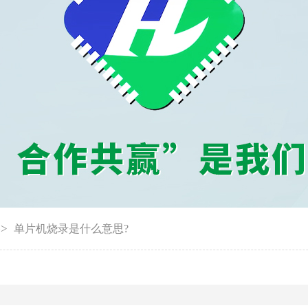
烧录器
烧录座
屏蔽箱
拷贝机
TRAY托盘
纳米刷
芯片转包装
->
单片机烧录是什么意思?
托盘点数机
IC编带机