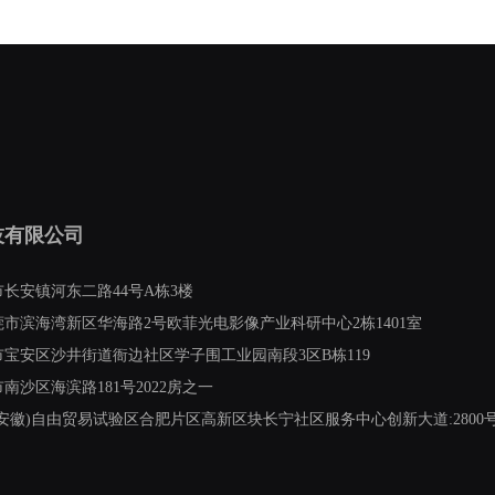
技有限公司
长安镇河东二路44号A栋3楼
市滨海湾新区华海路2号欧菲光电影像产业科研中心2栋1401室
宝安区沙井街道衙边社区学子围工业园南段3区B栋119
沙区海滨路181号2022房之一
安徽)自由贸易试验区合肥片区高新区块长宁社区服务中心创新大道:2800